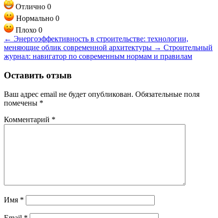
Отлично
0
Нормально
0
Плохо
0
←
Энергоэффективность в строительстве: технологии,
меняющие облик современной архитектуры
→
Строительный
журнал: навигатор по современным нормам и правилам
Оставить отзыв
Ваш адрес email не будет опубликован.
Обязательные поля
помечены
*
Комментарий
*
Имя
*
Email
*