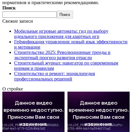
нормативов и практическими рекомендациями.
Поиск
Поиск
Свежие записи
Мобильные игровые автоматы: гид по выбору
идеального приложения для азартных игр
Геймификация управления: новый язык эффективности
и мотивации
Строительство 2025: Революционные тренды и
экспертный прогноз развития отрасли
Строительный журнал: навигатор по современным
нормам и правилам
Строительство и ремонт: энциклопедия
профессиональных решений
О стройке